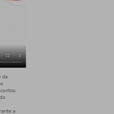
 da
os
 contou
ndo
rante a