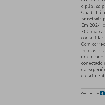
o público p
Criada há 
principais
Em 2024, o 
700 marcas
consolidar
Com corred
marcas naci
um recado 
conectado 
da experiê
cresciment
Compartilhar