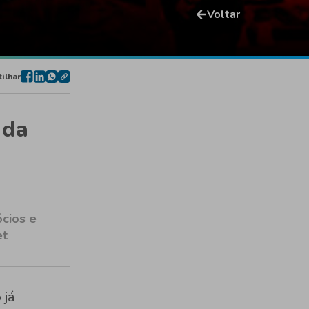
Voltar
ilhar
 da
ócios e
et
 já