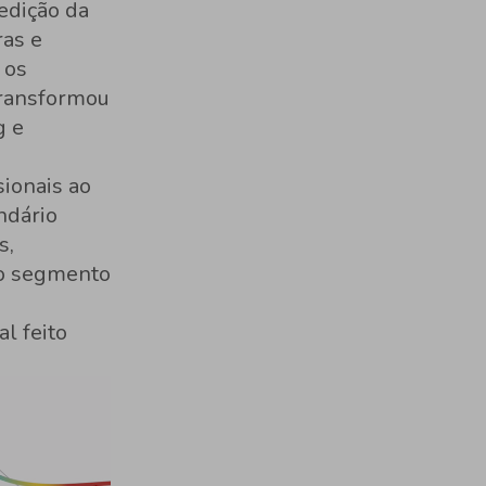
 edição da
ras e
 os
transformou
g e
sionais ao
ndário
s,
do segmento
l feito