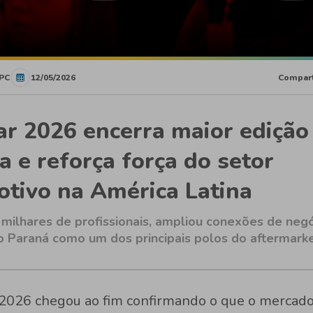
PC
12/05/2026
Compart
r 2026 encerra maior edição
ia e reforça força do setor
tivo na América Latina
u milhares de profissionais, ampliou conexões de neg
o Paraná como um dos principais polos do aftermark
2026 chegou ao fim confirmando o que o mercado