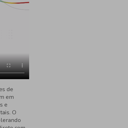
ões de
ram em
s e
tais. O
elerando
direto com