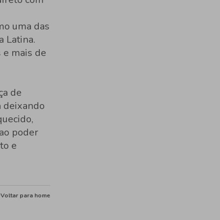
omo uma das
 Latina.
s e mais de
ça de
a deixando
quecido,
 ao poder
to e
Voltar para home