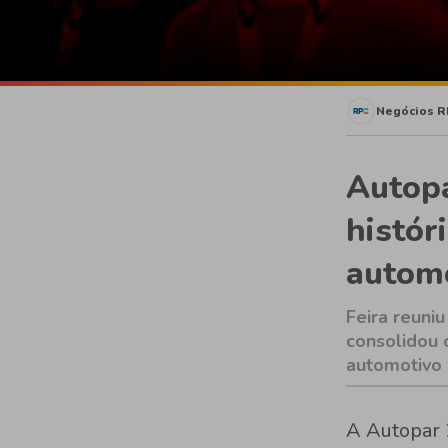
Negócios R
Autopa
histór
automo
Feira reuni
consolidou 
automotivo
A Autopar 