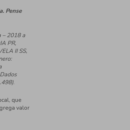
a. Pense
a – 2018 a
DIA PR,
ELA II SS,
ero:
a
 Dados
.498)
.
ocal, que
agrega valor