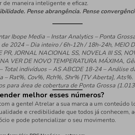
r de maneira inteligente e eficaz.
bilidade.
Pense abrangência. Pense convergênci
tar Ibope Media – Instar Analytics – Ponta Gross
 de 2024 – Dia inteiro / 6h-12h / 18h-24h, MEIO 
 PR, JORNAL NACIONAL SS, NOVELA III SS, NOV
ENA VER DE NOVO TEMPERATURA MÁXIMA, Gên
 – Total indivíduos – AS ABCDE 18-24 – Análise d
ia – Rat%, Cov%, Rch%, Shr% [TV Aberta], Ats%.
os para área de cobertura de Ponta Grossa (1.013
tender melhor esses números?
com a gente! Atrelar a sua marca a um conteúdo l
ualidade e credibilidade que todos já conhecem, 
ócio e pode potencializar o seu movimento.