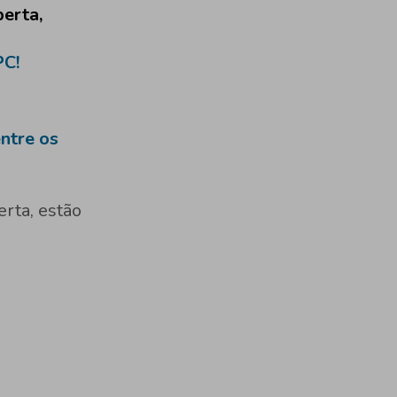
berta,
PC!
ntre os
erta, estão