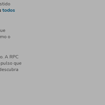
stido
s
todos
ue
omo o
ão. A RPC
mpulso que
 descubra