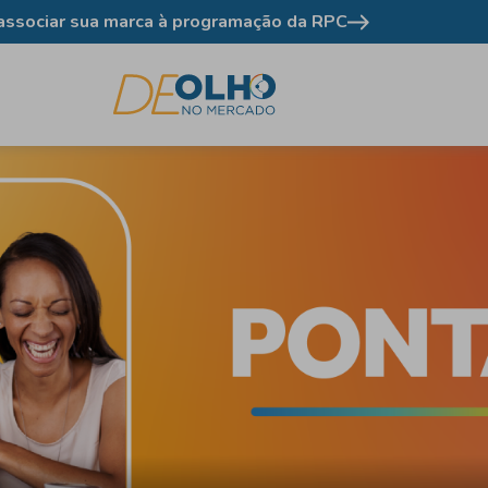
 programação da RPC
Como anunciar no g1 PR 