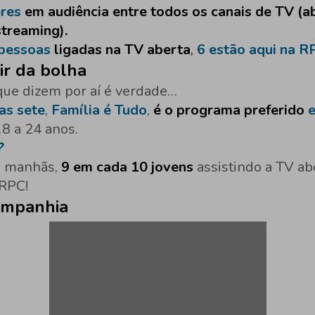
eres
em audiência entre todos os canais de TV (a
streaming).
pessoas
ligadas na TV aberta
,
6 estão aqui na R
ir da bolha
ue dizem por aí é verdade…
as sete
,
Família é Tudo
,
é o programa preferido
e
8 a 24 anos.
?
s manhãs,
9 em cada 10 jovens
assistindo a TV ab
 RPC!
ompanhia