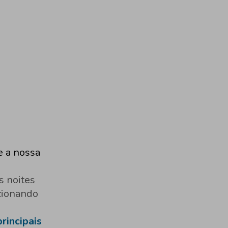
e a nossa
s noites
ocionando
rincipais