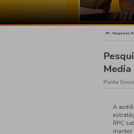
Negócios R
Pesqui
Media 
Ponta Gross
A audiê
estraté
RPC sa
manter 