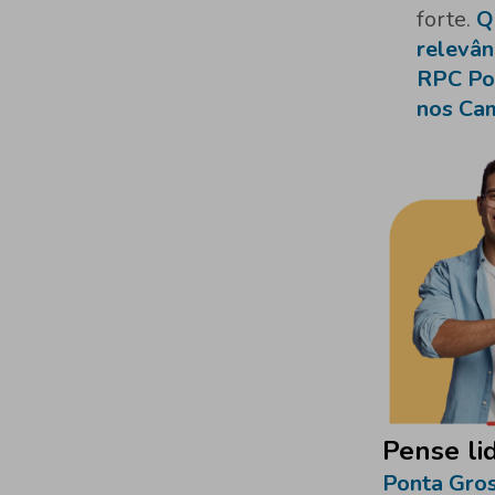
forte.
Q
relevânc
RPC Pon
nos Ca
Pense li
Ponta Gros