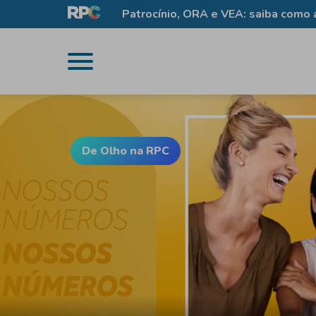
Patrocínio, ORA e VEA: saiba como associar sua marca à
De Olho na RPC