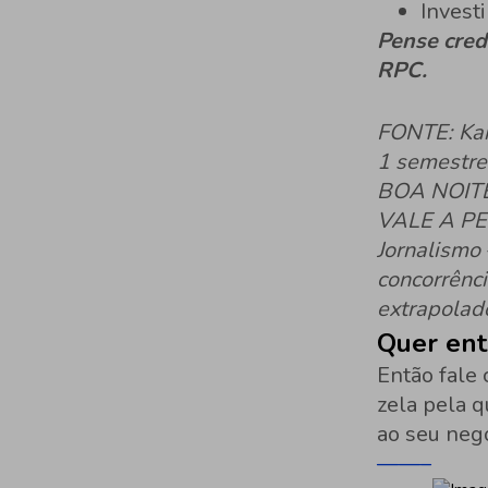
Investi
Pense credi
RPC.
FONTE: Kan
1 semestre
BOA NOITE
VALE A P
Jornalismo
concorrênc
extrapolad
Quer en
Então fale 
zela pela q
ao seu neg
——–