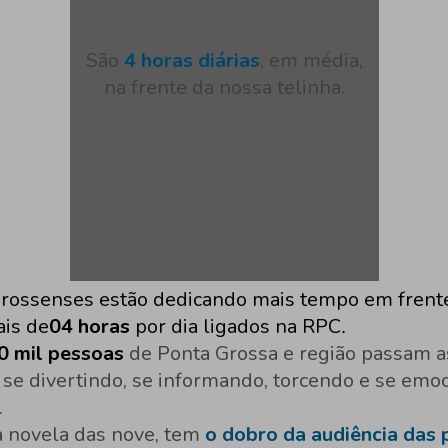
São
4 horas diárias
, em média,
na frente da nossa telinha.
rossenses estão dedicando mais tempo em frent
ais de
04 horas
por dia ligados na RPC
.
0 mil pessoas
de Ponta Grossa e região passam a
, se divertindo, se informando, torcendo e se em
.
 a novela das nove, tem
o dobro da audiência das p