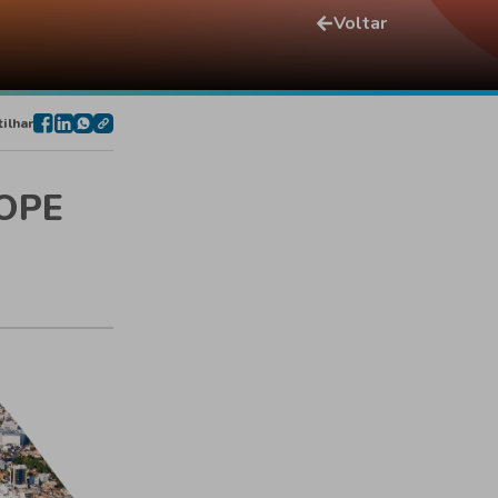
Voltar
ilhar
BOPE