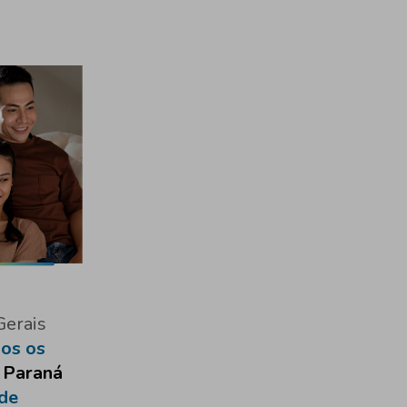
erais
os os
 Paraná
 de