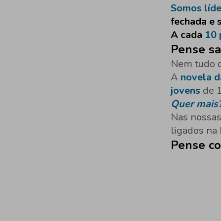
Somos líd
fechada e 
A cada
10 
Pense sa
Nem tudo q
A
novela d
jovens
de 1
Quer mais
Nas nossa
ligados na
Pense c