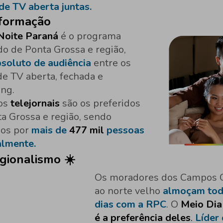
de TV aberta juntas.
formação
Noite Paraná
é o programa
do de Ponta Grossa e região,
bsoluto de audiência
entre os
de TV aberta, fechada e
ing.
os
telejornais
são os preferidos
a Grossa e região, sendo
dos por
mais de
477 mil
pessoas
lmente.
gionalismo
☀️
Os moradores dos Campos G
ao norte velho
almoçam tod
dias com a RPC
. O
Meio Dia
é a preferência deles
.
Líder