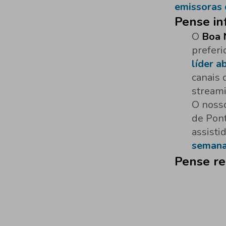
emissoras 
Pense in
O
Boa 
preferi
líder a
canais 
stream
O noss
de Pont
assisti
semana
Pense re